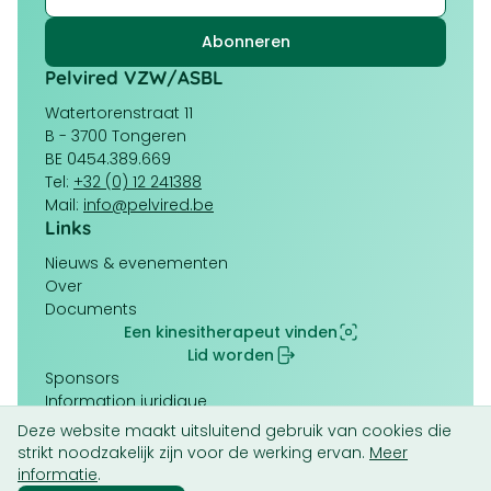
Pelvired VZW/ASBL
Watertorenstraat 11
B - 3700 Tongeren
BE 0454.389.669
Tel:
+32 (0) 12 241388
Mail:
info@pelvired.be
Links
Navigation
Nieuws & evenementen
principale
Over
Documents
Een kinesitherapeut vinden
Lid worden
Pied
Sponsors
de
Information juridique
page
Conditions générales
Deze website maakt uitsluitend gebruik van cookies die
Politique de cookies (UE)
strikt noodzakelijk zijn voor de werking ervan.
Meer
informatie
.