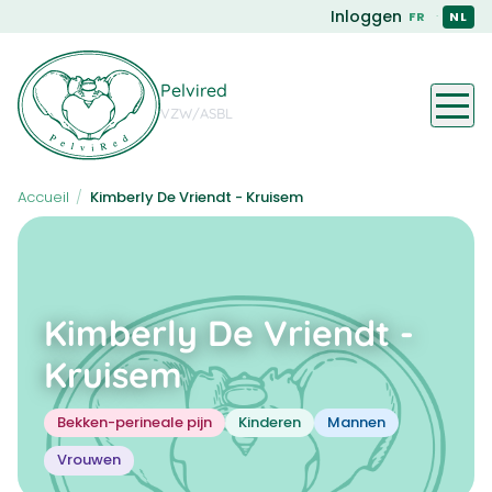
Skip
Inloggen
·
FR
NL
to
main
content
Pelvired
VZW/ASBL
Accueil
/
Kimberly De Vriendt - Kruisem
Kimberly De Vriendt -
Kruisem
Bekken-perineale pijn
Kinderen
Mannen
Vrouwen