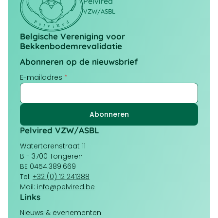
Pelvired
VZW/ASBL
Belgische Vereniging voor
Bekkenbodemrevalidatie
Abonneren op de nieuwsbrief
E-mailadres
*
Pelvired VZW/ASBL
Watertorenstraat 11
B - 3700 Tongeren
BE 0454.389.669
Tel:
+32 (0) 12 241388
Mail:
info@pelvired.be
Links
Navigation
Nieuws & evenementen