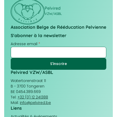
Pelvired
VZW/ASBL
Association Belge de Rééducation Pelvienne
S'abonner à la newsletter
Adresse email
*
Pelvired VZW/ASBL
Watertorenstraat 11
B - 3700 Tongeren
BE 0454.389.669
Tel:
+32 (0) 12 241388
Mail:
info@pelvired.be
Liens
Navigation
Actualités & événements