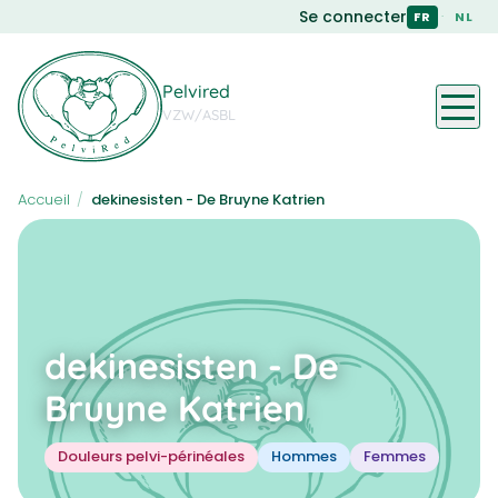
Skip
Se connecter
·
FR
NL
to
main
content
Pelvired
VZW/ASBL
Accueil
/
dekinesisten - De Bruyne Katrien
dekinesisten - De
Bruyne Katrien
Douleurs pelvi-périnéales
Hommes
Femmes