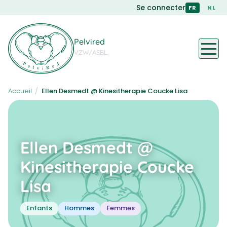
Skip
Se connecter
·
FR
NL
to
main
content
Pelvired
VZW/ASBL
Accueil
/
Ellen Desmedt @ Kinesitherapie Coucke Lisa
Ellen Desmedt @
Kinesitherapie Coucke
Lisa
Enfants
Hommes
Femmes