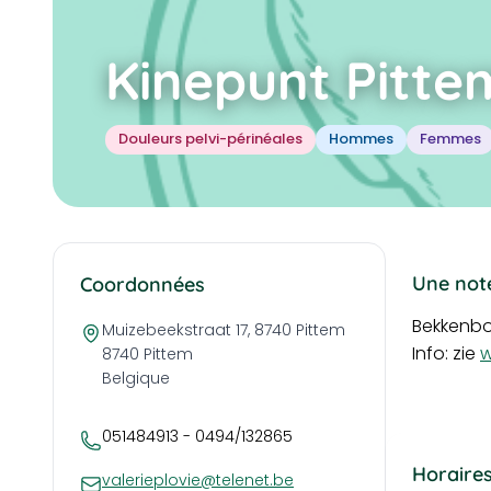
Kinepunt Pittem
Douleurs pelvi-périnéales
Hommes
Femmes
Une note
Coordonnées
Bekkenb
Muizebeekstraat 17, 8740 Pittem
Info: zie
w
8740
Pittem
Belgique
051484913 - 0494/132865
Horaires
valerieplovie@telenet.be