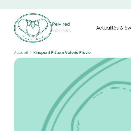
Skip
to
main
Navigation
content
Pelvired
Actualités & é
principale
VZW/ASBL
Accueil
/
Kinepunt Pittem Valerie Plovie