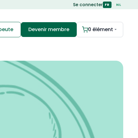
Se connecter
·
FR
NL
apeute
Devenir membre
0 élément