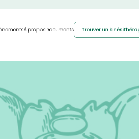
vénements
À propos
Documents
Trouver un kinésithér