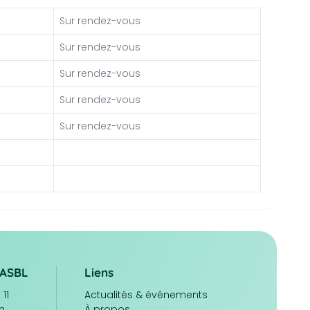
Sur rendez-vous
Sur rendez-vous
Sur rendez-vous
Sur rendez-vous
Sur rendez-vous
/ASBL
Liens
11
Navigation
Actualités & événements
n
principale
À propos