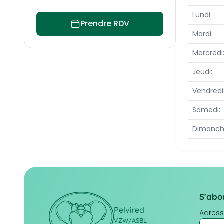
Lundi:
Jour
Plage 
Comme
Prendre RDV
Mardi:
Mercredi
Jeudi:
Vendredi
Samedi:
Dimanch
S'abo
Pelvired
Adress
VZW/ASBL