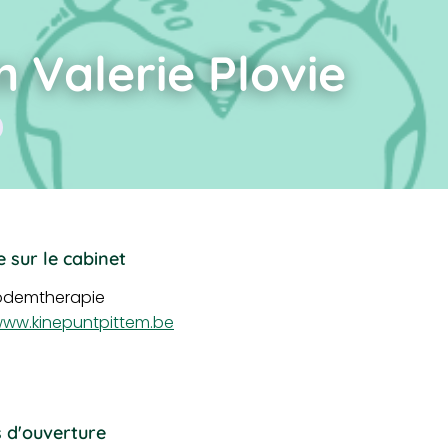
 Valerie Plovie
 sur le cabinet
odemtherapie
ww.kinepuntpittem.be
 d'ouverture