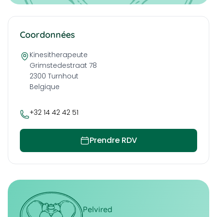
Coordonnées
Kinesitherapeute
Grimstedestraat 78
2300
Turnhout
Belgique
+32 14 42 42 51
Prendre RDV
Pelvired