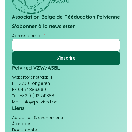
VZW/ASBL
Association Belge de Rééducation Pelvienne
S'abonner à la newsletter
Adresse email
*
Pelvired VZW/ASBL
Watertorenstraat 11
B - 3700 Tongeren
BE 0454.389.669
Tel:
+32 (0) 12 241388
Mail:
info@pelvired.be
Liens
Navigation
Actualités & événements
principale
À propos
Documents