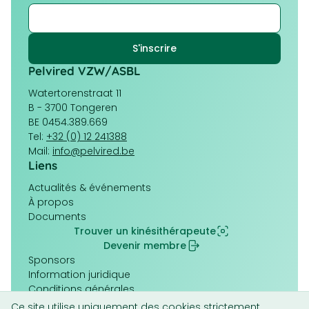
Pelvired VZW/ASBL
Watertorenstraat 11
B - 3700 Tongeren
BE 0454.389.669
Tel:
+32 (0) 12 241388
Mail:
info@pelvired.be
Liens
Navigation
Actualités & événements
principale
À propos
Documents
Trouver un kinésithérapeute
Devenir membre
Pied
Sponsors
de
Information juridique
page
Conditions générales
Politique de cookies (UE)
Ce site utilise uniquement des cookies strictement