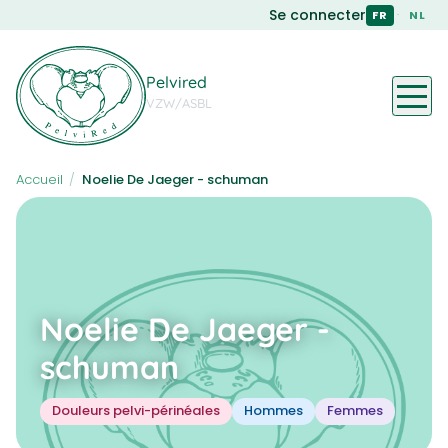
Skip
Se connecter
·
FR
NL
to
main
content
Pelvired
VZW/ASBL
Accueil
/
Noelie De Jaeger - schuman
Noelie De Jaeger -
schuman
Douleurs pelvi-périnéales
Hommes
Femmes