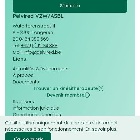
Pelvired VZW/ASBL
Watertorenstraat 11
B - 3700 Tongeren
BE 0454.389.669
Tel:
+32 (0) 12 241388
Mail:
info@pelvired.be
Liens
Navigation
Actualités & événements
principale
À propos
Documents
Trouver un kinésithérapeute
Devenir membre
Pied
Sponsors
de
Information juridique
page
Conditions générales
Politique de cookies (UE)
Ce site utilise uniquement des cookies strictement
nécessaires à son fonctionnement.
En savoir plus
.
J'ai compris
© 2026 Pelvired VZW/ASBL