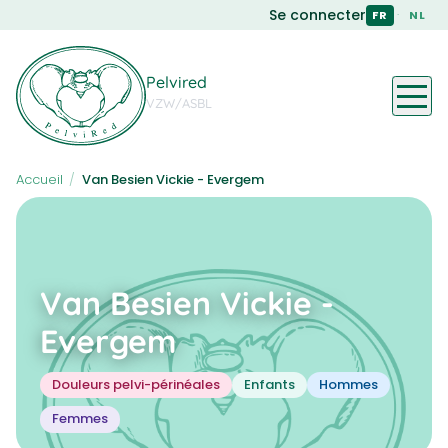
Skip
Se connecter
·
FR
NL
to
main
content
Pelvired
VZW/ASBL
Accueil
/
Van Besien Vickie - Evergem
Van Besien Vickie -
Evergem
Douleurs pelvi-périnéales
Enfants
Hommes
Femmes